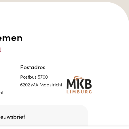
nemen
l
Postadres
Postbus 5700
6202 MA Maastricht
ht
ieuwsbrief