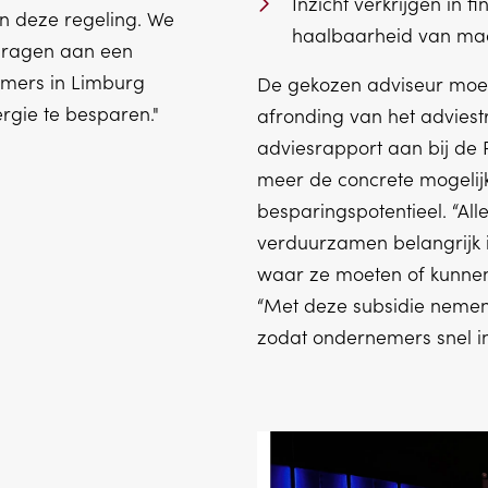
Inzicht verkrijgen in f
n deze regeling. We
haalbaarheid van maa
dragen aan een
emers in Limburg
De gekozen adviseur moe
rgie te besparen."
afronding van het adviest
adviesrapport aan bij de 
meer de concrete mogelijk
besparingspotentieel. “Al
verduurzamen belangrijk is,
waar ze moeten of kunnen
“Met deze subsidie nemen
zodat ondernemers snel in