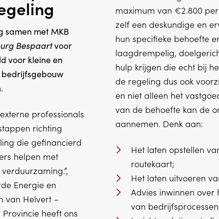
egeling
maximum van €2.800 per
zelf een deskundige en er
urg samen met MKB
hun specifieke behoefte en
urg Bespaart
voor
laagdrempelig, doelgerich
d voor kleine en
hulp krijgen die echt bij h
 bedrijfsgebouw
de regeling dus ook voorzi
.
en niet alleen het vastgoe
van de behoefte kan de o
xterne professionals
aannemen. Denk aan:
stappen richting
ing die gefinancierd
Het laten opstellen v
mers helpen met
routekaart;
 verduurzaming.”,
Het laten uitvoeren v
de Energie en
Advies inwinnen over
n van Helvert –
van bedrijfsprocessen
 Provincie heeft ons