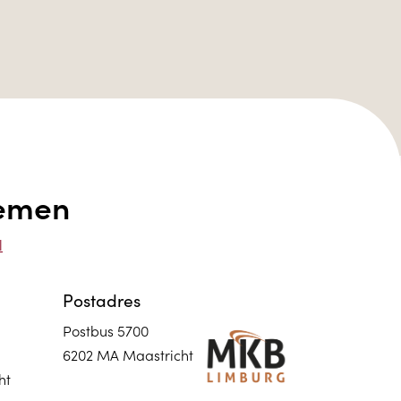
nemen
l
Postadres
Postbus 5700
6202 MA Maastricht
ht