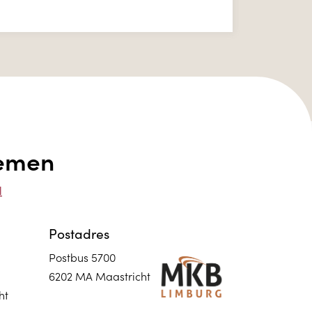
nemen
l
Postadres
Postbus 5700
6202 MA Maastricht
ht