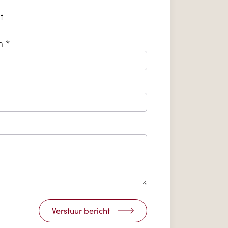
t
m *
Verstuur bericht