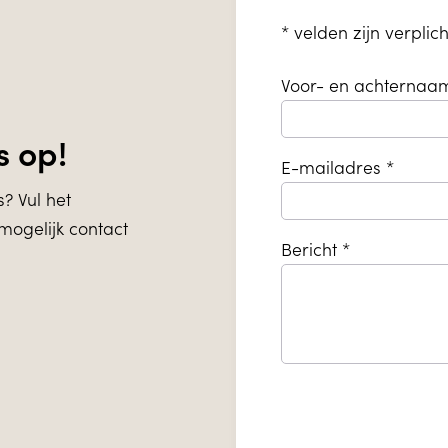
*
velden zijn verplich
Voor- en achternaa
s op!
E-mailadres *
s? Vul het
mogelijk contact
Bericht *
Bedrijfsnaam